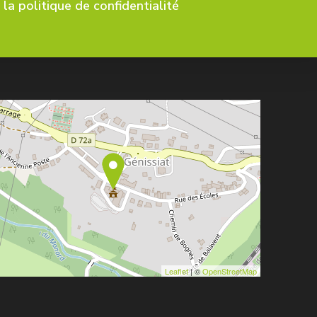
la politique de confidentialité
Leaflet
| ©
OpenStreetMap