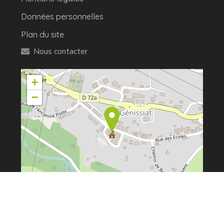
Données personnelles
Plan du site
Nous contacter
+
−
Leaflet
| ©
OpenStreetMap
©2022 Injoux-Génissiat – Tous droits réservés