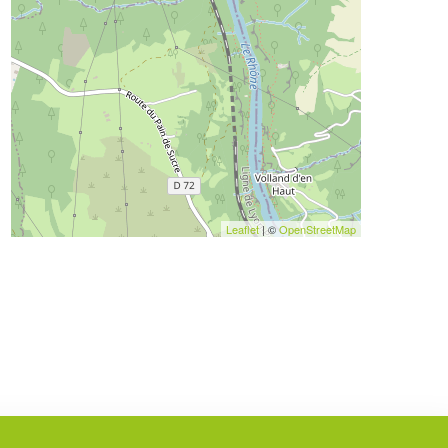
Leaflet
| ©
OpenStreetMap