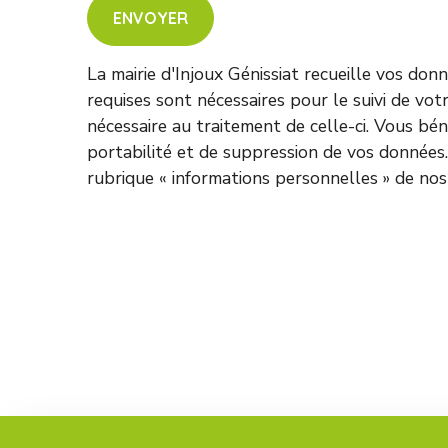
ENVOYER
La mairie d'Injoux Génissiat recueille vos do
requises sont nécessaires pour le suivi de v
nécessaire au traitement de celle-ci. Vous bénéf
portabilité et de suppression de vos données.
rubrique « informations personnelles » de no
This
field
should
be
left
blank