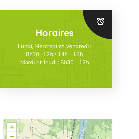
Horaires
Lundi, Mercredi et Vendredi :
8h30 -12h / 14h - 18h
Mardi et Jeudi : 8h30 - 12h
+
−