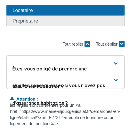
Locataire
Propriétaire
Tout replier
Tout déplier
Êtes-vous obligé de prendre une
Quelles conséquences si vous n'avez pas
assurance habitation ?
Attention :
d'assurance habitation ?
les règles sont différentes pour un <a
href="https://www.mairie-injouxgenissiat.fr/demarches-en-
ligne/etat-civil/?xml=F2721">meublé de tourisme ou un
logement de fonction</a>.