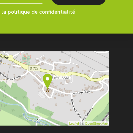
la politique de confidentialité
Leaflet
| ©
OpenStreetMap