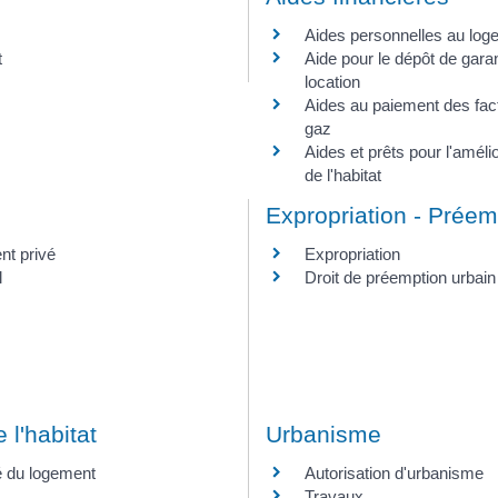
Aides personnelles au log
t
Aide pour le dépôt de gara
location
Aides au paiement des factu
gaz
Aides et prêts pour l'améli
de l'habitat
Expropriation - Préem
nt privé
Expropriation
l
Droit de préemption urbai
 l'habitat
Urbanisme
té du logement
Autorisation d'urbanisme
Travaux