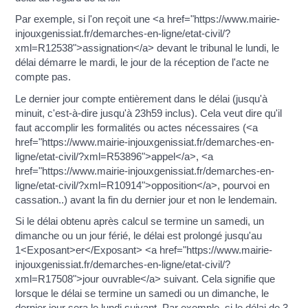
Par exemple, si l'on reçoit une <a href="https://www.mairie-
injouxgenissiat.fr/demarches-en-ligne/etat-civil/?
xml=R12538">assignation</a> devant le tribunal le lundi, le
délai démarre le mardi, le jour de la réception de l'acte ne
compte pas.
Le dernier jour compte entièrement dans le délai (jusqu'à
minuit, c'est-à-dire jusqu'à 23h59 inclus). Cela veut dire qu'il
faut accomplir les formalités ou actes nécessaires (<a
href="https://www.mairie-injouxgenissiat.fr/demarches-en-
ligne/etat-civil/?xml=R53896">appel</a>, <a
href="https://www.mairie-injouxgenissiat.fr/demarches-en-
ligne/etat-civil/?xml=R10914">opposition</a>, pourvoi en
cassation..) avant la fin du dernier jour et non le lendemain.
Si le délai obtenu après calcul se termine un samedi, un
dimanche ou un jour férié, le délai est prolongé jusqu'au
1<Exposant>er</Exposant> <a href="https://www.mairie-
injouxgenissiat.fr/demarches-en-ligne/etat-civil/?
xml=R17508">jour ouvrable</a> suivant. Cela signifie que
lorsque le délai se termine un samedi ou un dimanche, le
dernier jour sera le lundi suivant. Par exemple, si le délai de 3