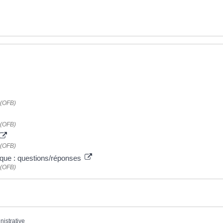
é (OFB)
é (OFB)
é (OFB)
que : questions/réponses
é (OFB)
nistrative