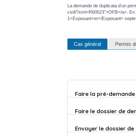
La demande de duplicata d'un permi
civil/?xml=R60523">OFB</a>. En ca
1<Exposant>er</Exposant> septembr
Cas général
Permis d
Faire la pré-demande 
Faire le dossier de d
Envoyer le dossier de