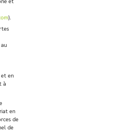
one et
com
).
rtes
 au
 et en
t à
e
iat en
orces de
nel de