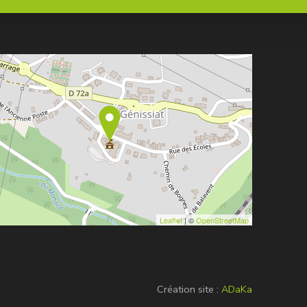
Leaflet
| ©
OpenStreetMap
Création site :
ADaKa