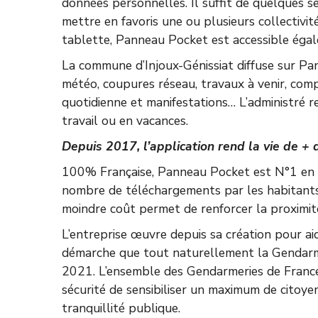
données personnelles. Il suffit de quelques 
mettre en favoris une ou plusieurs collectivi
tablette, Panneau Pocket est accessible égal
La commune d’Injoux-Génissiat diffuse sur Pan
météo, coupures réseau, travaux à venir, com
quotidienne et manifestations… L’administré re
travail ou en vacances.
Depuis 2017, l’application rend la vie de + d
100% Française, Panneau Pocket est N°1 en F
nombre de téléchargements par les habitants.
moindre coût permet de renforcer la proximit
L’entreprise œuvre depuis sa création pour aid
démarche que tout naturellement la Gendarm
2021. L’ensemble des Gendarmeries de France 
sécurité de sensibiliser un maximum de citoyens
tranquillité publique.