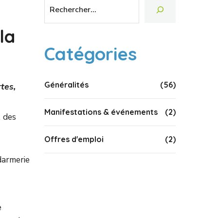
la
Catégories
Généralités
(56)
tes,
Manifestations & événements
(2)
l des
Offres d'emploi
(2)
darmerie
e