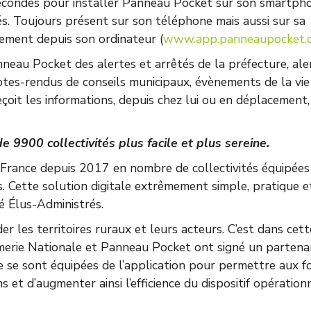
secondes pour installer Panneau Pocket sur son smartph
tés. Toujours présent sur son téléphone mais aussi sur sa
ement depuis son ordinateur (
www.app.panneaupocket.
neau Pocket des alertes et arrêtés de la préfecture, ale
ptes-rendus de conseils municipaux, évènements de la vie
çoit les informations, depuis chez lui ou en déplacement,
e 9900 collectivités plus facile et plus sereine.
rance depuis 2017 en nombre de collectivités équipées
 Cette solution digitale extrêmement simple, pratique e
é Élus-Administrés.
er les territoires ruraux et leurs acteurs. C’est dans cett
erie Nationale et Panneau Pocket ont signé un partenar
se sont équipées de l’application pour permettre aux f
 et d’augmenter ainsi l’efficience du dispositif opération