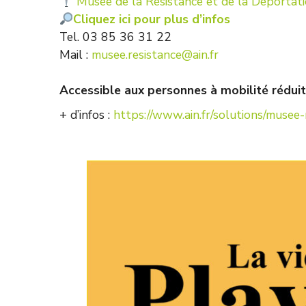
Musée de la Résistance et de la Déportati
Cliquez ici pour plus d’infos
Tel. 03 85 36 31 22
Mail :
musee.resistance@ain.fr
Accessible aux personnes à mobilité réduit
+ d’infos :
https://www.ain.fr/solutions/musee-