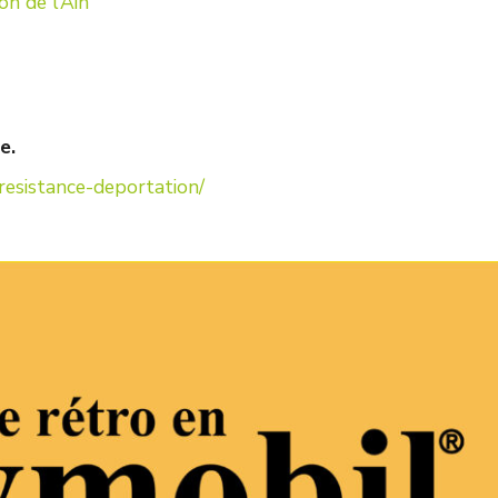
on de l’Ain
e.
resistance-deportation/