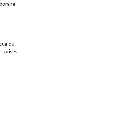
poraire
ique du
, prises