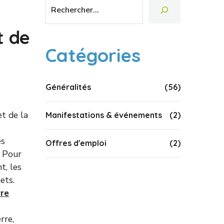
t de
Catégories
Généralités
(56)
t de la
Manifestations & événements
(2)
es
Offres d'emploi
(2)
. Pour
t, les
ets.
rre
rre,