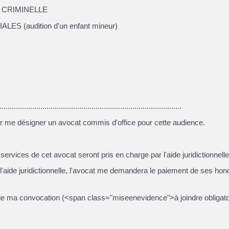
 CRIMINELLE
ES (audition d'un enfant mineur)
...................................................................................
r me désigner un avocat commis d'office pour cette audience.
s services de cet avocat seront pris en charge par l'aide juridictionnelle
 l'aide juridictionnelle, l'avocat me demandera le paiement de ses hono
e de ma convocation (<span class="miseenevidence">à joindre obligat