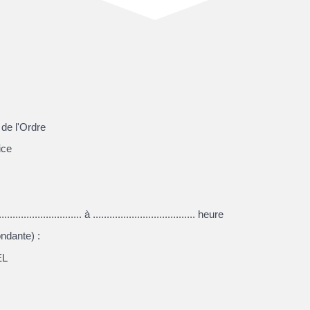
de l'Ordre
ice
,
....................... à ..................................... heure
ndante) :
EL