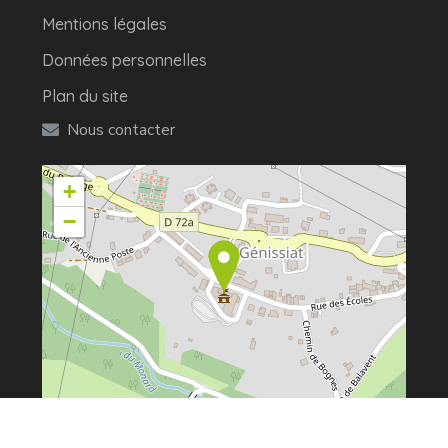
Mentions légales
Données personnelles
Plan du site
Nous contacter
+
−
Leaflet
| ©
OpenStreetMap