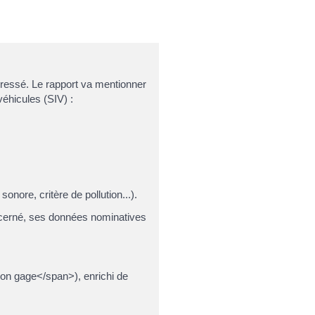
éressé. Le rapport va mentionner
véhicules (SIV) :
nore, critère de pollution...).
ncerné, ses données nominatives
non gage</span>), enrichi de