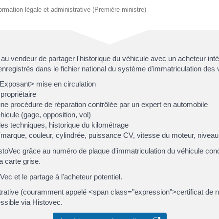
nformation légale et administrative (Première ministre)
 au vendeur de partager l'historique du véhicule avec un acheteur int
enregistrés dans le fichier national du système d'immatriculation des 
xposant> mise en circulation
ropriétaire
une procédure de réparation contrôlée par un expert en automobile
hicule (gage, opposition, vol)
les techniques, historique du kilométrage
marque, couleur, cylindrée, puissance CV, vitesse du moteur, niveau so
istoVec grâce au numéro de plaque d'immatriculation du véhicule co
a carte grise.
Vec et le partage à l'acheteur potentiel.
istrative (couramment appelé <span class="expression">certificat de 
essible via Histovec.