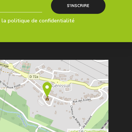
la politique de confidentialité
Leaflet
| ©
OpenStreetMap