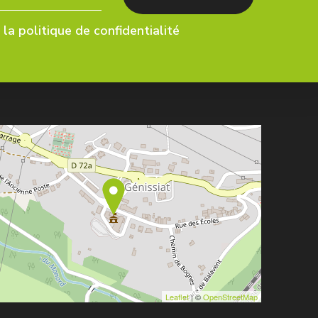
la politique de confidentialité
Leaflet
| ©
OpenStreetMap