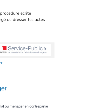
e procédure écrite
argé de dresser les actes
er
ger
lial ou ménager en contrepartie