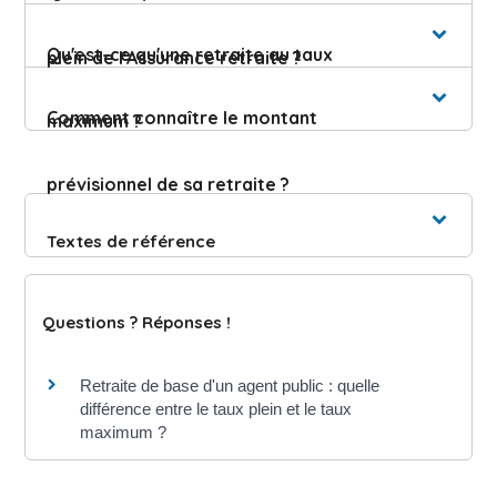
Qu'est-ce qu'une retraite au taux
plein de l'Assurance retraite ?
Comment connaître le montant
maximum ?
prévisionnel de sa retraite ?
Textes de référence
Questions ? Réponses !
Retraite de base d'un agent public : quelle
différence entre le taux plein et le taux
maximum ?