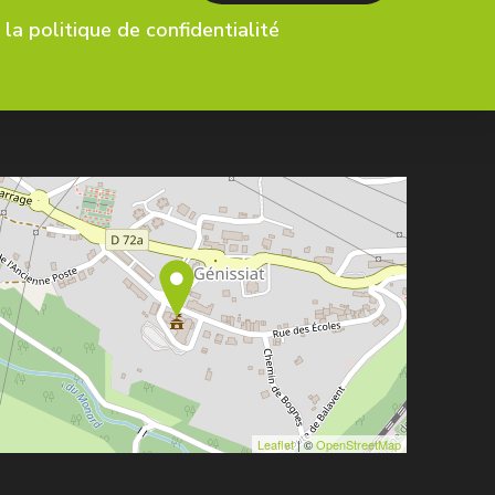
la politique de confidentialité
Leaflet
| ©
OpenStreetMap