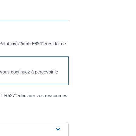
e/etat-civil/?xml=F994">résider de
vous continuez à percevoir le
?xml=R527">déclarer vos ressources