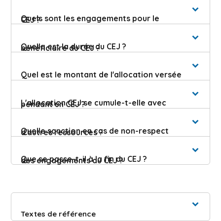
Quels sont les engagements pour le
CEJ ?
Quelle est la durée du CEJ ?
bénéficiaire du CEJ ?
Quel est le montant de l'allocation versée
L'allocation CEJ se cumule-t-elle avec
pendant un CEJ ?
Quelle sanction en cas de non-respect
d'autres ressources ?
Que se passe-t-il à la fin du CEJ ?
des engagements du CEJ ?
Textes de référence