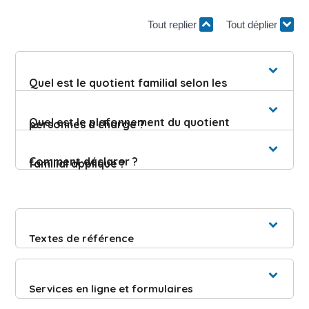
Tout replier
Tout déplier
Quel est le quotient familial selon les
Quel est le plafonnement du quotient
personnes à charge ?
Comment déclarer ?
familial appliqué ?
Textes de référence
Services en ligne et formulaires