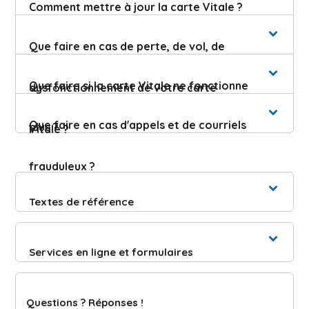
Comment mettre à jour la carte Vitale ?
Que faire en cas de perte, de vol, de
Que faire si la carte Vitale ne fonctionne
dysfonctionnement de votre carte
Que faire en cas d'appels et de courriels
plus ?
Vitale ?
frauduleux ?
Textes de référence
Services en ligne et formulaires
Questions ? Réponses !