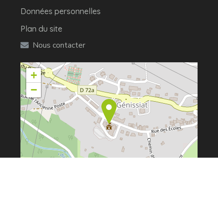
Données personnelles
Plan du site
Nous contacter
+
−
Leaflet
| ©
OpenStreetMap
©2022 Injoux-Génissiat – Tous droits réservés