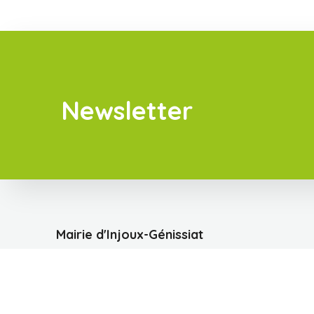
Newsletter
Mairie d'Injoux-Génissiat
6A Rue des Ecoles
01200 INJOUX GENISSIAT