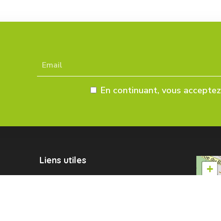
En continuant, vous acceptez 
Liens utiles
+
−
Mentions légales
Données personnelles