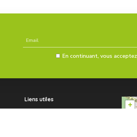
En continuant, vous acceptez 
Liens utiles
+
−
Mentions légales
Données personnelles