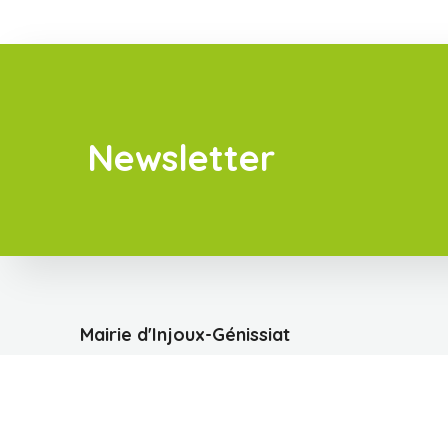
Newsletter
Mairie d'Injoux-Génissiat
6A Rue des Ecoles
01200 INJOUX GENISSIAT